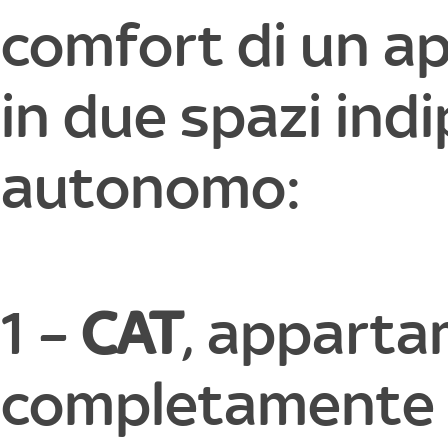
comfort di un a
in due spazi ind
autonomo:
1 –
CAT
, apparta
completamente a