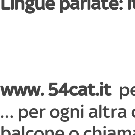
Lingue parlate: I
www. 54cat.it
pe
… per ogni altra 
balcone o chiama