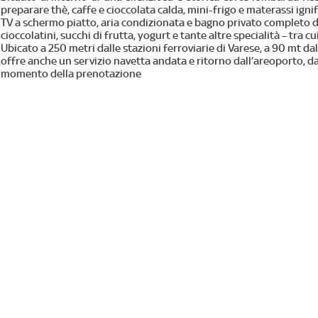
preparare thè, caffe e cioccolata calda, mini-frigo e materassi ign
TV a schermo piatto, aria condizionata e bagno privato completo di 
cioccolatini, succhi di frutta, yogurt e tante altre specialità – tr
Ubicato a 250 metri dalle stazioni ferroviarie di Varese, a 90 mt d
offre anche un servizio navetta andata e ritorno dall’areoporto, da
momento della prenotazione