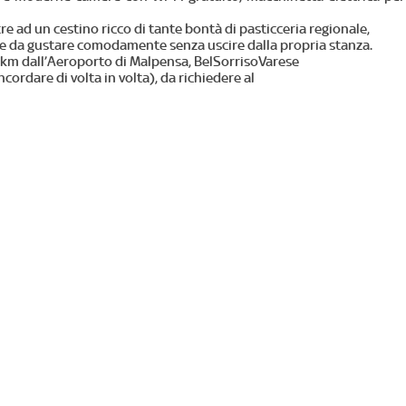
e ad un cestino ricco di tante bontà di pasticceria regionale,
azione da gustare comodamente senza uscire dalla propria stanza.
32 km dall’Aeroporto di Malpensa, BelSorrisoVarese
ordare di volta in volta), da richiedere al