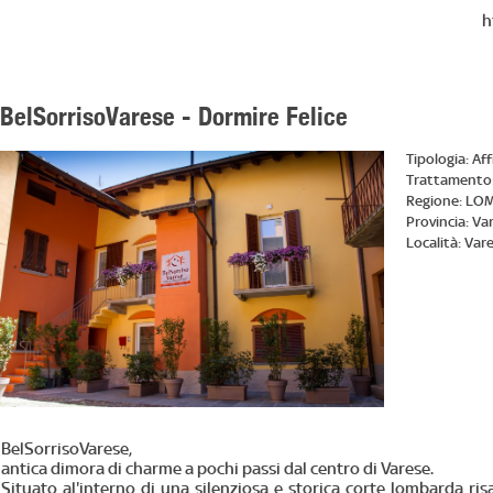
h
BelSorrisoVarese - Dormire Felice
Tipologia:
Af
Trattamento
Regione:
LOM
Provincia:
Va
Località:
Var
BelSorrisoVarese,
antica dimora di charme a pochi passi dal centro di Varese.
Situato al'interno di una silenziosa e storica corte lombarda ris