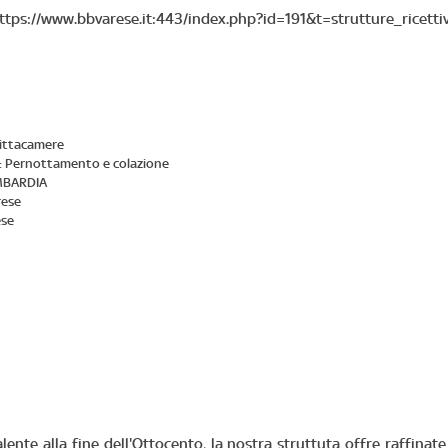
ttps://www.bbvarese.it:443/index.php?id=191&t=strutture_ricetti
fittacamere
:
Pernottamento e colazione
BARDIA
rese
ese
alente alla fine dell'Ottocento, la nostra struttuta offre raffin