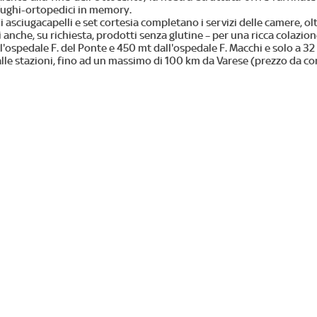
ifughi-ortopedici in memory.
asciugacapelli e set cortesia completano i servizi delle camere, oltr
a cui anche, su richiesta, prodotti senza glutine – per una ricca col
all'ospedale F. del Ponte e 450 mt dall'ospedale F. Macchi e solo a 
lle stazioni, fino ad un massimo di 100 km da Varese (prezzo da conc