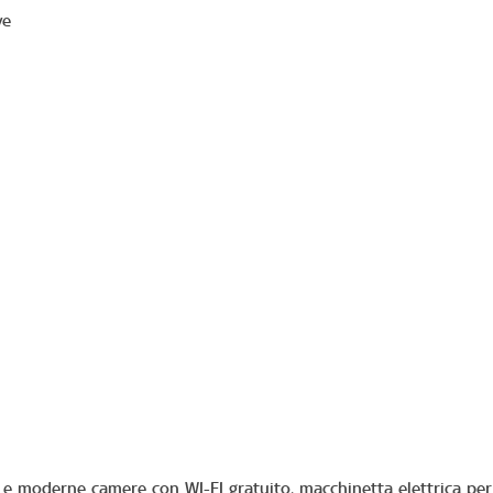
ve
ate e moderne camere con WI-FI gratuito, macchinetta elettrica per