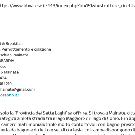
ttps://www.bbvarese.it:443/index.php?id=151&t=strutture_ricetti
d & Breakfast
:
Pernottamento e colazione
 Ischia 9 Malnate
BARDIA
rese
46 Malnate
4424
1364219
malnate@gmail.com
osabnb.it/
 solo la ‘Provincia dei Sette Laghi’ sa offrire. Si trova a Malnate, c
ne strategica a metà strada tra il lago Maggiore e il lago di Como. E i
2 camere matrimoniali/triple molto confortevoli con bagno privat
cheria da bagno e da letto e set di cortesia. Entrambe dispongono di