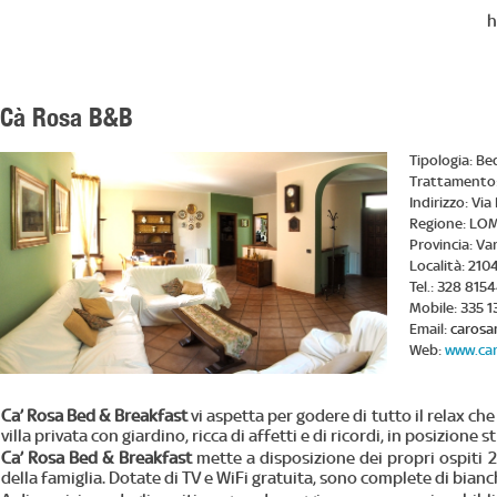
h
Cà Rosa B&B
Tipologia:
Be
Trattamento
Indirizzo:
Via
Regione:
LOM
Provincia:
Va
Località:
210
Tel.:
328 815
Mobile:
335 
Email:
carosa
Web:
www.car
Ca’ Rosa Bed & Breakfast
vi aspetta per godere di tutto il relax che
villa privata con giardino, ricca di affetti e di ricordi, in posizio
Ca’ Rosa Bed & Breakfast
mette a disposizione dei propri ospiti 
della famiglia. Dotate di TV e WiFi gratuita, sono complete di bian