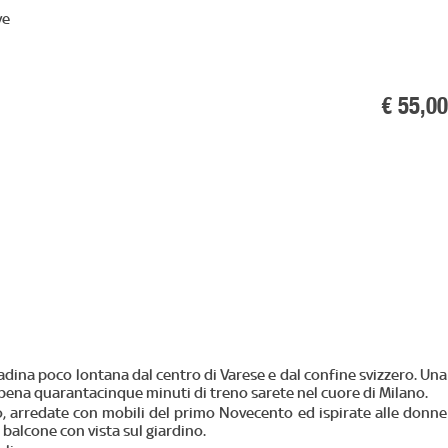
ve
€ 55
,00
ittadina poco lontana dal centro di Varese e dal confine svizzero. Una
n appena quarantacinque minuti di treno sarete nel cuore di Milano.
o, arredate con mobili del primo Novecento ed ispirate alle donne
 balcone con vista sul giardino.