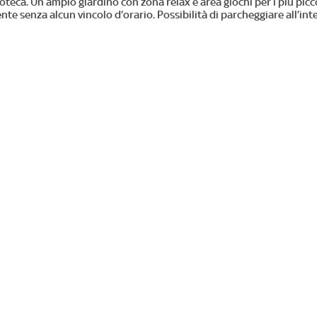
teca. Un ampio giardino con zona relax e area giochi per i più picco
te senza alcun vincolo d’orario. Possibilità di parcheggiare all’int