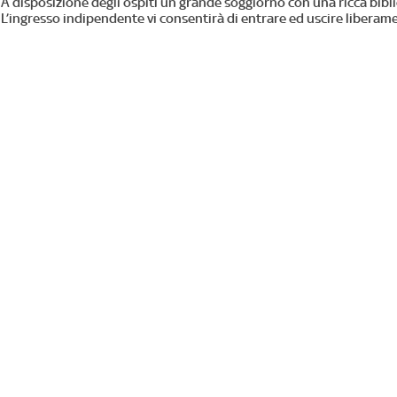
A disposizione degli ospiti un grande soggiorno con una ricca biblio
L’ingresso indipendente vi consentirà di entrare ed uscire liberamen