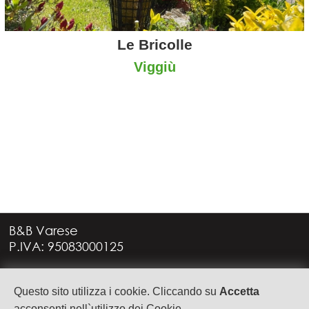
Le Bricolle
Viggiù
B&B Varese
P.IVA: 95083000125
Via G. Rossini, 4
Questo sito utilizza i cookie. Cliccando su
Accetta
21949 CASTRONNO (VA)
acconsenti nell`utilizzo dei Cookie.